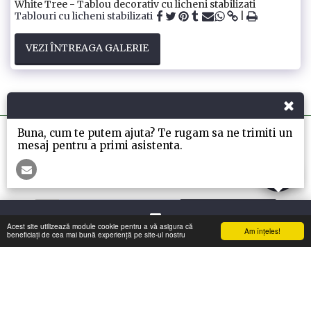
White Tree - Tablou decorativ cu licheni stabilizati
Tablouri cu licheni stabilizati
VEZI ÎNTREAGA GALERIE
Buna, cum te putem ajuta? Te rugam sa ne trimiti un
mesaj pentru a primi asistenta.
Acasa
INFO
NOILE COLECTII Si Cadouri
Mai Mult
ABONEAZĂ-TE
Acest site utilizează module cookie pentru a vă asigura că
Am înţeles!
Contact
beneficiați de cea mai bună experiență pe site-ul nostru
Drepturi de autor © 2026 Toate drepturile rezervate -
My-GreenWall
Termeni
|
Confidențialitate