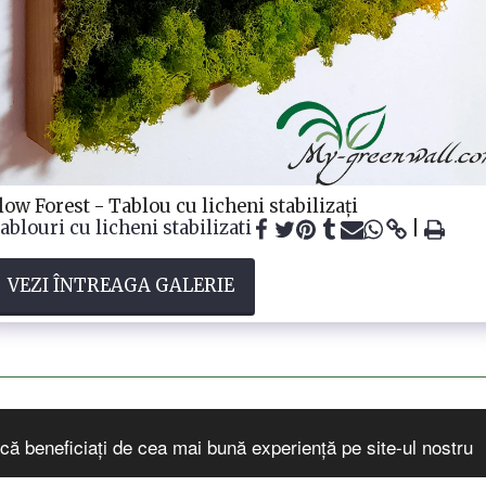
low Forest - Tablou cu licheni stabilizați
ablouri cu licheni stabilizati
VEZI ÎNTREAGA GALERIE
că beneficiați de cea mai bună experiență pe site-ul nostru
zin
Despre
Portofoliu
Amenajari
Servicii My-GreenWa