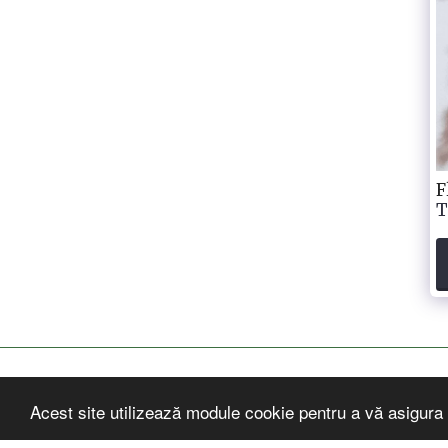
F
T
Acest site utilizează module cookie pentru a vă asigura 
Acasa
INFO
NOILE COLECTII Si Cadouri
Maga