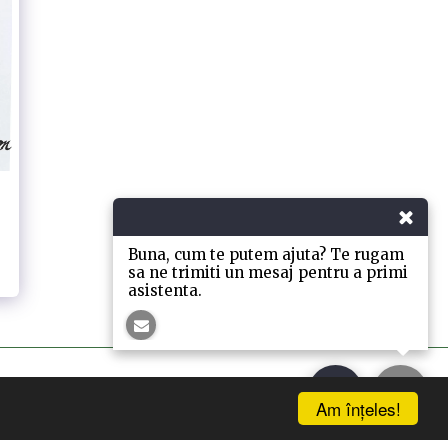
Buna, cum te putem ajuta? Te rugam
sa ne trimiti un mesaj pentru a primi
asistenta.
Am înţeles!
ll
Despre Muschi, Licheni Si Cristale
Mai Mult