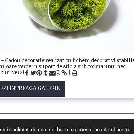
 - Cadou decorativ realizat cu licheni decorativi stabili
culoare verde in suport de sticla sub forma unui bec.
ouri verzi
EZI ÎNTREAGA GALERIE
că beneficiați de cea mai bună experiență pe site-ul nostru