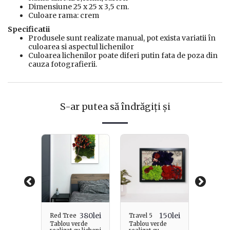
Dimensiune 25 x 25 x 3,5 cm.
Culoare rama: crem
Specificatii
Produsele sunt realizate manual, pot exista variatii în
culoarea si aspectul lichenilor
Culoarea lichenilor poate diferi putin fata de poza din
cauza fotografierii.
S-ar putea să îndrăgiți și
380
lei
150
lei
African
Red Tree
Travel 5
150
lei
Forest
Tablou verde
Tablou verde