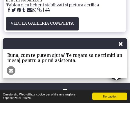
Tablouri cu licheni stabilizati si pictura acrilica
VEDI LA GALLERIA COMPLETA
Buna, cum te putem ajuta? Te rugam sa ne trimiti un
mesaj pentru a primi asistenta.
La Casa
INFO
NUOVE COLLEZIONI E REGALI
Altro
ISCRIVITI
Questo sito Web utilizza cookie per offrire una migliore
Ho capito!
Contatto
esperienza di utilizzo
Copyright © 2026 Tutti i diritti riservati -
My-GreenWall
Condizioni
|
Privacy