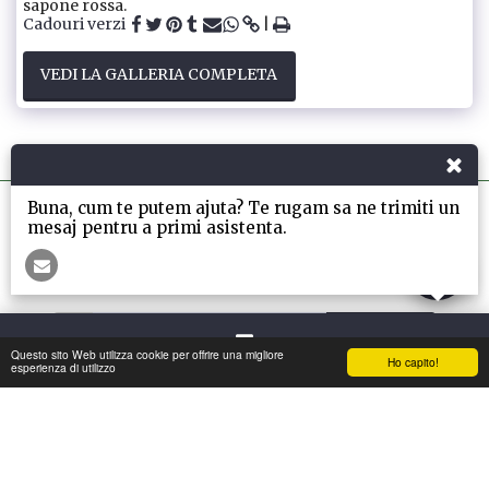
sapone rossa.
Cadouri verzi
VEDI LA GALLERIA COMPLETA
Buna, cum te putem ajuta? Te rugam sa ne trimiti un
mesaj pentru a primi asistenta.
La Casa
INFO
NUOVE COLLEZIONI E REGALI
Altro
ISCRIVITI
Questo sito Web utilizza cookie per offrire una migliore
Ho capito!
Contatto
esperienza di utilizzo
Copyright © 2026 Tutti i diritti riservati -
My-GreenWall
Condizioni
|
Privacy