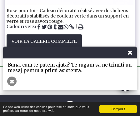
Rose pour toi - Cadeau décoratif réalisé avec des lichens
décoratifs stabilisés de couleur verte dans un support en
verre et rose savon rouge.
Cadouri verzi
VOIR LA GALERIE COMPLÈTE
Buna, cum te putem ajuta? Te rugam sa ne trimiti un
mesaj pentru a primi asistenta.
La Maison
INFO
Plus
Ce site web utilise des cookies pour faire en sorte que vous
Compris !
Contact
profitiez au mieux de notre site web.
S'ABONNER
Droits d'auteur © 2026 Tous droits réservés -
Mon-Greenwall
Conditions d'Utilisations
|
Politique de Confidentialité