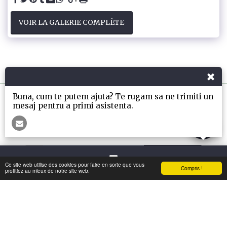
VOIR LA GALERIE COMPLÈTE
Buna, cum te putem ajuta? Te rugam sa ne trimiti un
mesaj pentru a primi asistenta.
La Maison
INFO
Plus
S'ABONNER
Ce site web utilise des cookies pour faire en sorte que vous
Compris !
Contact
profitiez au mieux de notre site web.
Droits d'auteur © 2026 Tous droits réservés -
Mon-Greenwall
Conditions d'Utilisations
|
Politique de Confidentialité